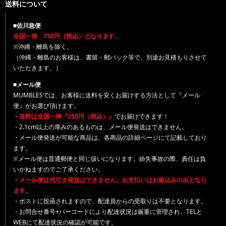
送料について
■佐川急便
全国一律 750円（税込）となります。
※沖縄・離島を除く。
（沖縄・離島のお客様は、書留・郵パック等で、別途お見積もりさせて
いただきます。）
■メール便
MUMBLESでは、お客様に送料を安くお届けする方法として『メール
便』がお選び頂けます。
・
送料は全国一律『250円（税込）』
でお届けできます！
・2.1cm以上の厚みのあるものは、メール便発送はできません。
・メール便発送が可能な商品は、各商品の詳細ページにて記載しており
ます。
※メール便は普通郵便と同じ扱いになります。紛失事故の際、責任は負
いかねますのでご了承ください。
・
メール便は代引き発送はできません。お支払いはお振込みのみとなり
ます。
・ポストに投函されますので、配達員からの受取りは不要となります。
・お問合せ番号+バーコードにより配達状況は厳重に管理され、TELと
WEBにて配達状況の確認が可能です。