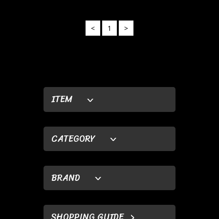
<
1
>
ITEM
CATEGORY
BRAND
SHOPPING GUIDE