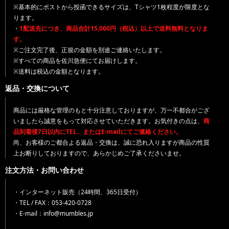
※基本的にポストから投函できるサイズは、Tシャツ1枚程度が限度とな
ります。
・
1配送先につき、商品合計15,000円（税込）以上で送料無料となりま
す。
※ご注文完了後、正規の金額を別途ご連絡いたします。
※すべての商品を佐川急便にてお届けします。
※送料は税込の金額となります。
返品・交換について
商品には厳格な管理のもと十分注意しておりますが、万一不都合がござ
いましたら誠意をもって対応させていただきます。お気付きの点は、
商
品到着後7日以内にTEL、またはE-mailにてご連絡ください。
尚、お客様のご都合よる返品・交換は、誠に恐れ入りますが商品の性質
上お断りしておりますので、あらかじめご了承くださいませ。
注文方法・お問い合わせ
・インターネット販売（24時間、365日受付）
・TEL / FAX：053-420-0728
・E-mail：info@mumbles.jp