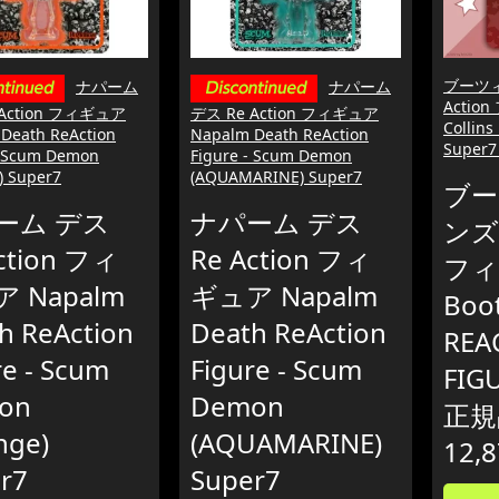
ブーツィ
ナパーム
ナパーム
Actio
 Action フィギュア
デス Re Action フィギュア
Collin
Death ReAction
Napalm Death ReAction
Super
- Scum Demon
Figure - Scum Demon
) Super7
(AQUAMARINE) Super7
ブー
ーム デス
ナパーム デス
ンズ 
ction フィ
Re Action フィ
フィ
 Napalm
ギュア Napalm
Boot
h ReAction
Death ReAction
REA
re - Scum
Figure - Scum
FIG
on
Demon
正規
nge)
(AQUAMARINE)
12,
r7
Super7