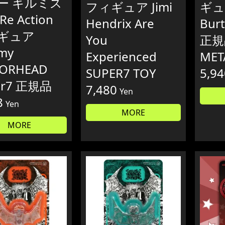
ー キルミス
フィギュア Jimi
ギュア
e Action
Hendrix Are
Bur
ギュア
You
正規
my
Experienced
MET
ORHEAD
SUPER7 TOY
5,94
er7 正規品
7,480
Yen
8
Yen
MORE
MORE