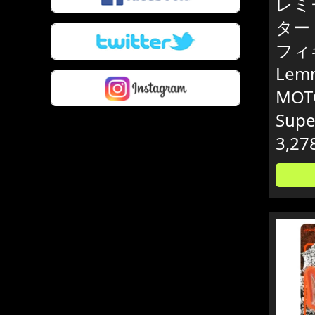
レミ
ター R
フィ
Lem
MOT
Sup
3,27