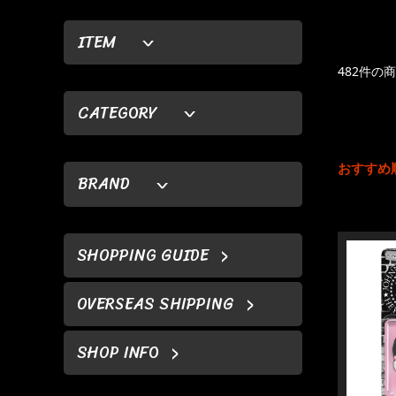
ITEM
482件の
CATEGORY
おすすめ
BRAND
SHOPPING GUIDE
OVERSEAS SHIPPING
SHOP INFO