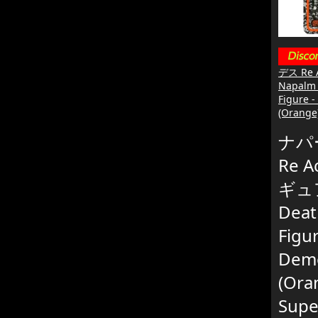
デス Re
Napalm 
Figure 
(Orange
ナパ
Re A
ギュア
Deat
Figu
Dem
(Ora
Supe