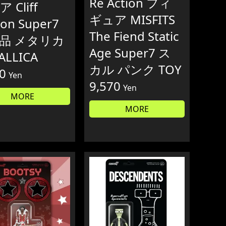
Re Action フィ
 Cliff
ギュア MISFITS
ton Super7
The Fiend Static
品 メタリカ
Age Super7 ス
ALLICA
カル パンク TOY
0
Yen
9,570
Yen
MORE
MORE