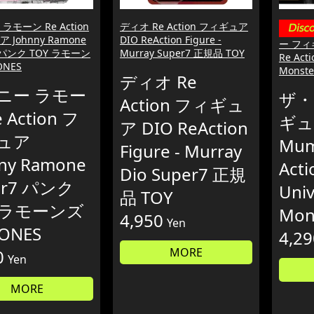
ラモーン Re Action
ディオ Re Action フィギュア
 Johnny Ramone
DIO ReAction Figure -
ー フィ
7 パンク TOY ラモーン
Murray Super7 正規品 TOY
Re Act
ONES
Monst
ディオ Re
ニー ラモー
ザ・
Action フィギュ
 Action フ
ギュ
ア DIO ReAction
ュア
Mum
Figure - Murray
ny Ramone
Act
Dio Super7 正規
er7 パンク
Univ
品 TOY
Y ラモーンズ
Mon
4,950
Yen
ONES
4,29
MORE
0
Yen
MORE