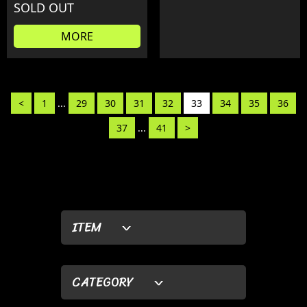
SOLD OUT
MORE
<
1
...
29
30
31
32
33
34
35
36
37
...
41
>
ITEM
CATEGORY