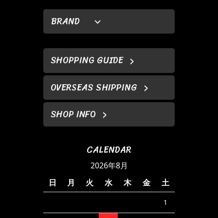
BRAND
SHOPPING GUIDE
OVERSEAS SHIPPING
SHOP INFO
CALENDAR
2026年8月
日
月
火
水
木
金
土
1