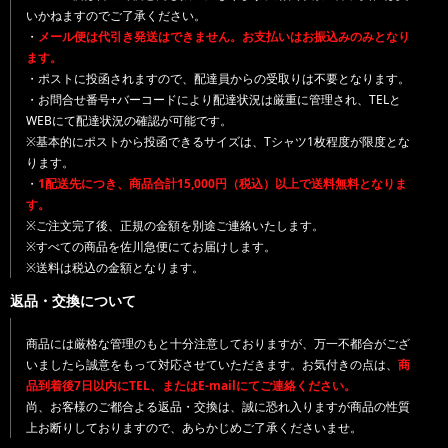
いかねますのでご了承ください。
・
メール便は代引き発送はできません。お支払いはお振込みのみとなり
ます。
・ポストに投函されますので、配達員からの受取りは不要となります。
・お問合せ番号+バーコードにより配達状況は厳重に管理され、TELと
WEBにて配達状況の確認が可能です。
※基本的にポストから投函できるサイズは、Tシャツ1枚程度が限度とな
ります。
・
1配送先につき、商品合計15,000円（税込）以上で送料無料となりま
す。
※ご注文完了後、正規の金額を別途ご連絡いたします。
※すべての商品を佐川急便にてお届けします。
※送料は税込の金額となります。
返品・交換について
商品には厳格な管理のもと十分注意しておりますが、万一不都合がござ
いましたら誠意をもって対応させていただきます。お気付きの点は、
商
品到着後7日以内にTEL、またはE-mailにてご連絡ください。
尚、お客様のご都合よる返品・交換は、誠に恐れ入りますが商品の性質
上お断りしておりますので、あらかじめご了承くださいませ。