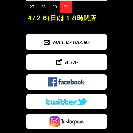
27
28
29
30
４/２６(日)は１８時閉店