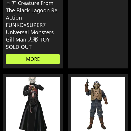
ュア Creature From
The Black Lagoon Re
Action
FUNKO×SUPER7
Universal Monsters
Gill Man 人形 TOY
SOLD OUT
MORE