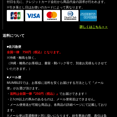
付日を元に、クレジットカード会社から商品代金の請求が行われます。
※引き落とし日はお使いのカードによって異なります。
詳しくはこちら＞＞
送料について
■佐川急便
全国一律 750円（税込）となります。
※沖縄・離島を除く。
（沖縄・離島のお客様は、書留・郵パック等で、別途お見積もりさせて
いただきます。）
■メール便
MUMBLESでは、お客様に送料を安くお届けする方法として『メール
便』がお選び頂けます。
・
送料は全国一律『250円（税込）』
でお届けできます！
・2.1cm以上の厚みのあるものは、メール便発送はできません。
・メール便発送が可能な商品は、各商品の詳細ページにて記載しており
ます。
※メール便は普通郵便と同じ扱いになります。紛失事故の際、責任は負