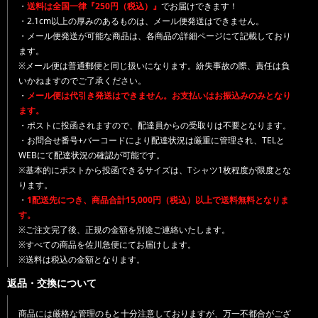
・
送料は全国一律『250円（税込）』
でお届けできます！
・2.1cm以上の厚みのあるものは、メール便発送はできません。
・メール便発送が可能な商品は、各商品の詳細ページにて記載しており
ます。
※メール便は普通郵便と同じ扱いになります。紛失事故の際、責任は負
いかねますのでご了承ください。
・
メール便は代引き発送はできません。お支払いはお振込みのみとなり
ます。
・ポストに投函されますので、配達員からの受取りは不要となります。
・お問合せ番号+バーコードにより配達状況は厳重に管理され、TELと
WEBにて配達状況の確認が可能です。
※基本的にポストから投函できるサイズは、Tシャツ1枚程度が限度とな
ります。
・
1配送先につき、商品合計15,000円（税込）以上で送料無料となりま
す。
※ご注文完了後、正規の金額を別途ご連絡いたします。
※すべての商品を佐川急便にてお届けします。
※送料は税込の金額となります。
返品・交換について
商品には厳格な管理のもと十分注意しておりますが、万一不都合がござ