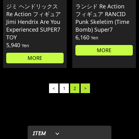
ジミ ヘンドリックス
ランシド Re Action
Re Action フィギュア
フィギュア RANCID
Jimi Hendrix Are You
Punk Skeletim (Time
Experienced SUPER7
Bomb) Super7
TOY
6,160
Yen
5,940
Yen
MORE
MORE
<
1
2
>
ITEM