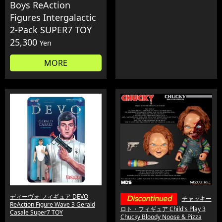
Boys ReAction
Figures Intergalactic
2-Pack SUPER7 TOY
25,300
Yen
MORE
ディーヴォ フィギュア DEVO
チャッキー
ReAction Figure Wave 3 Gerald
ロト・フィギュア Child's Play 3
Casale Super7 TOY
Chucky Bloody Noose & Pizza