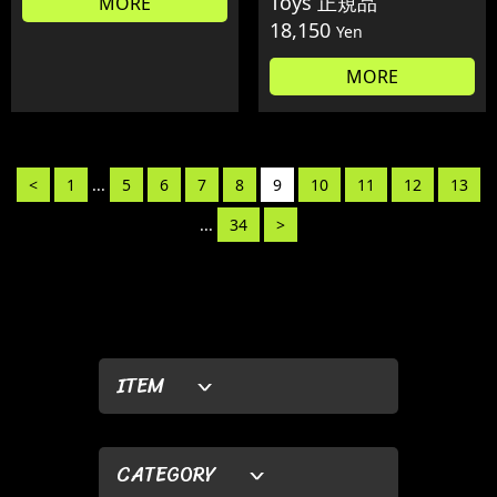
Toys 正規品
MORE
18,150
Yen
MORE
<
1
...
5
6
7
8
9
10
11
12
13
...
34
>
ITEM
CATEGORY