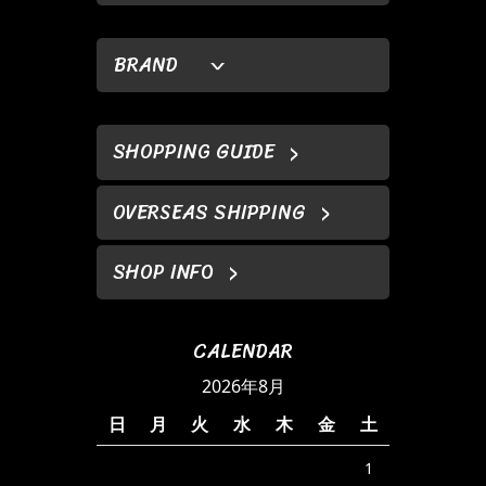
BRAND
SHOPPING GUIDE
OVERSEAS SHIPPING
SHOP INFO
CALENDAR
2026年8月
日
月
火
水
木
金
土
1