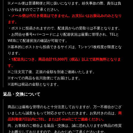
※メール便は普通郵便と同じ扱いになります。紛失事故の際、責任は負
いかねますのでご了承ください。
・
メール便は代引き発送はできません。お支払いはお振込みのみとなり
ます。
・ポストに投函されますので、配達員からの受取りは不要となります。
・お問合せ番号+バーコードにより配達状況は厳重に管理され、TELと
WEBにて配達状況の確認が可能です。
※基本的にポストから投函できるサイズは、Tシャツ1枚程度が限度とな
ります。
・
1配送先につき、商品合計15,000円（税込）以上で送料無料となりま
す。
※ご注文完了後、正規の金額を別途ご連絡いたします。
※すべての商品を佐川急便にてお届けします。
※送料は税込の金額となります。
返品・交換について
商品には厳格な管理のもと十分注意しておりますが、万一不都合がござ
いましたら誠意をもって対応させていただきます。お気付きの点は、
商
品到着後7日以内にTEL、またはE-mailにてご連絡ください。
尚、お客様のご都合よる返品・交換は、誠に恐れ入りますが商品の性質
上お断りしておりますので、あらかじめご了承くださいませ。