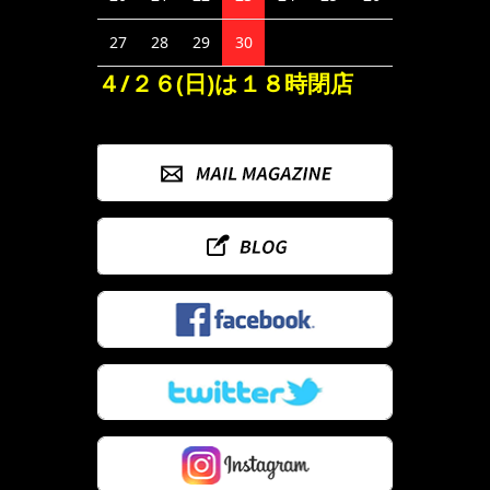
27
28
29
30
４/２６(日)は１８時閉店