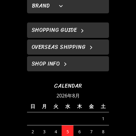
BRAND
SHOPPING GUIDE
OVERSEAS SHIPPING
SHOP INFO
CALENDAR
2026年8月
日
月
火
水
木
金
土
1
2
3
4
5
6
7
8