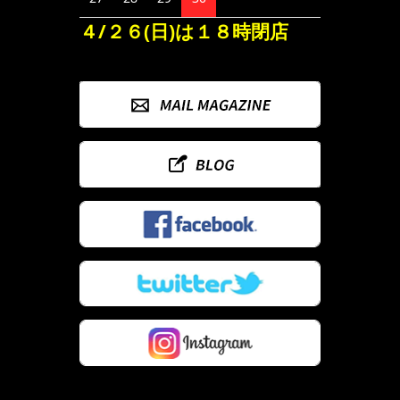
４/２６(日)は１８時閉店