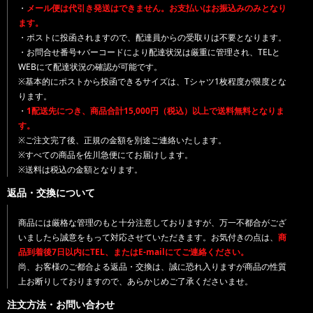
・
メール便は代引き発送はできません。お支払いはお振込みのみとなり
ます。
・ポストに投函されますので、配達員からの受取りは不要となります。
・お問合せ番号+バーコードにより配達状況は厳重に管理され、TELと
WEBにて配達状況の確認が可能です。
※基本的にポストから投函できるサイズは、Tシャツ1枚程度が限度とな
ります。
・
1配送先につき、商品合計15,000円（税込）以上で送料無料となりま
す。
※ご注文完了後、正規の金額を別途ご連絡いたします。
※すべての商品を佐川急便にてお届けします。
※送料は税込の金額となります。
返品・交換について
商品には厳格な管理のもと十分注意しておりますが、万一不都合がござ
いましたら誠意をもって対応させていただきます。お気付きの点は、
商
品到着後7日以内にTEL、またはE-mailにてご連絡ください。
尚、お客様のご都合よる返品・交換は、誠に恐れ入りますが商品の性質
上お断りしておりますので、あらかじめご了承くださいませ。
注文方法・お問い合わせ