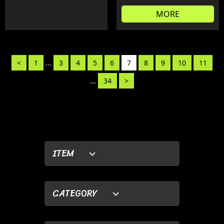
MORE
<
1
...
3
4
5
6
7
8
9
10
11
...
34
>
ITEM
CATEGORY