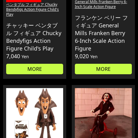
General Mills Franken Berry 6-
ベンタブル フィギュア Chucky
Inch Scale Action Figure
Bendyfigs Action Figure Child's
Play
フランケン ベリー フ
チャッキー ベンタブ
ィギュア General
ル フィギュア Chucky
Mills Franken Berry
Bendyfigs Action
6-Inch Scale Action
Figure Child's Play
Figure
7,040
9,020
Yen
Yen
MORE
MORE