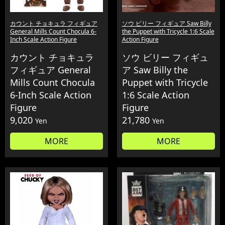
カウント チョキュラ フィギュア
ソウ ビリー フィギュア Saw Billy
General Mills Count Chocula 6-
the Puppet with Tricycle 1:6 Scale
Inch Scale Action Figure
Action Figure
カウント チョキュラ
ソウ ビリー フィギュ
フィギュア General
ア Saw Billy the
Mills Count Chocula
Puppet with Tricycle
6-Inch Scale Action
1:6 Scale Action
Figure
Figure
9,020
21,780
Yen
Yen
MORE
MORE