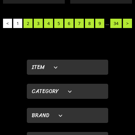
<
1
2
3
4
5
6
7
8
9
...
34
>
ITEM
CATEGORY
BRAND