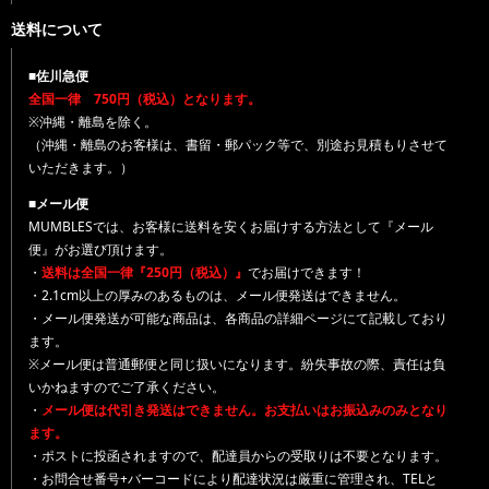
送料について
■佐川急便
全国一律 750円（税込）となります。
※沖縄・離島を除く。
（沖縄・離島のお客様は、書留・郵パック等で、別途お見積もりさせて
いただきます。）
■メール便
MUMBLESでは、お客様に送料を安くお届けする方法として『メール
便』がお選び頂けます。
・
送料は全国一律『250円（税込）』
でお届けできます！
・2.1cm以上の厚みのあるものは、メール便発送はできません。
・メール便発送が可能な商品は、各商品の詳細ページにて記載しており
ます。
※メール便は普通郵便と同じ扱いになります。紛失事故の際、責任は負
いかねますのでご了承ください。
・
メール便は代引き発送はできません。お支払いはお振込みのみとなり
ます。
・ポストに投函されますので、配達員からの受取りは不要となります。
・お問合せ番号+バーコードにより配達状況は厳重に管理され、TELと