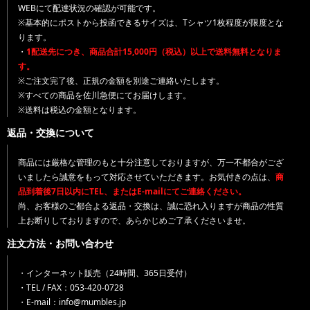
WEBにて配達状況の確認が可能です。
※基本的にポストから投函できるサイズは、Tシャツ1枚程度が限度とな
ります。
・
1配送先につき、商品合計15,000円（税込）以上で送料無料となりま
す。
※ご注文完了後、正規の金額を別途ご連絡いたします。
※すべての商品を佐川急便にてお届けします。
※送料は税込の金額となります。
返品・交換について
商品には厳格な管理のもと十分注意しておりますが、万一不都合がござ
いましたら誠意をもって対応させていただきます。お気付きの点は、
商
品到着後7日以内にTEL、またはE-mailにてご連絡ください。
尚、お客様のご都合よる返品・交換は、誠に恐れ入りますが商品の性質
上お断りしておりますので、あらかじめご了承くださいませ。
注文方法・お問い合わせ
・インターネット販売（24時間、365日受付）
・TEL / FAX：053-420-0728
・E-mail：info@mumbles.jp