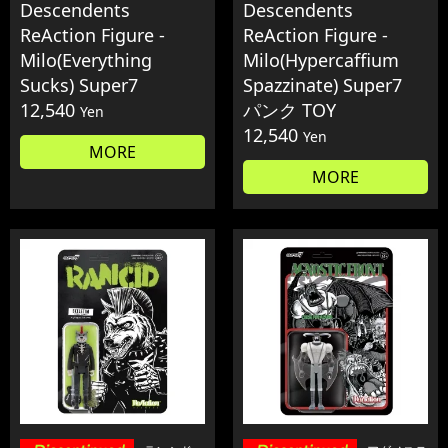
Descendents
Descendents
ReAction Figure -
ReAction Figure -
Milo(Everything
Milo(Hypercaffium
Sucks) Super7
Spazzinate) Super7
12,540
パンク TOY
Yen
12,540
Yen
MORE
MORE