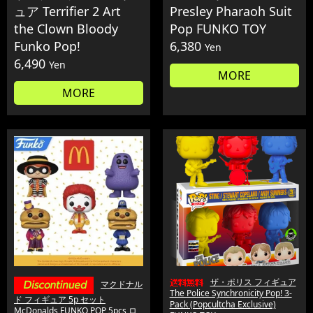
ュア Terrifier 2 Art
Presley Pharaoh Suit
the Clown Bloody
Pop FUNKO TOY
Funko Pop!
6,380
Yen
6,490
Yen
MORE
MORE
ザ・ポリス フィギュア
マクドナル
The Police Synchronicity Pop! 3-
ド フィギュア 5p セット
Pack (Popcultcha Exclusive)
McDonalds FUNKO POP 5pcs ロ