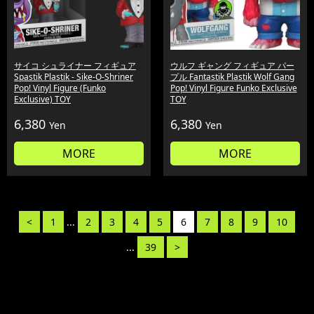
サイコ シュライナー フィギュア
ウルフ ギャング フィギュア パー
Spastik Plastik - Sike-O-Shriner
プル Fantastik Plastik Wolf Gang
Pop! Vinyl Figure (Funko
Pop! Vinyl Figure Funko Exclusive
Exclusive) TOY
TOY
6,380
6,380
Yen
Yen
MORE
MORE
<
1
...
2
3
4
5
6
7
8
9
10
...
39
>