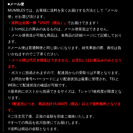
■メール便
MUMBLESでは、お客様に送料を安くお届けする方法として『メール
便』がお選び頂けます。
・
送料は全国一律『250円（税込）』
でお届けできます！
・2.1cm以上の厚みのあるものは、メール便発送はできません。
・メール便発送が可能な商品は、各商品の詳細ページにて記載しており
ます。
※メール便は普通郵便と同じ扱いになります。紛失事故の際、責任は負
いかねますのでご了承ください。
・
メール便は代引き発送はできません。お支払いはお振込みのみとなり
ます。
・ポストに投函されますので、配達員からの受取りは不要となります。
・お問合せ番号+バーコードにより配達状況は厳重に管理され、TELと
WEBにて配達状況の確認が可能です。
※基本的にポストから投函できるサイズは、Tシャツ1枚程度が限度とな
ります。
・
1配送先につき、商品合計15,000円（税込）以上で送料無料となりま
す。
※ご注文完了後、正規の金額を別途ご連絡いたします。
※すべての商品を佐川急便にてお届けします。
※送料は税込の金額となります。