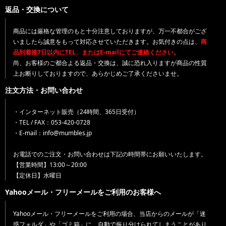
返品・交換について
商品には厳格な管理のもと十分注意しておりますが、万一不都合がござ
いましたら誠意をもって対応させていただきます。お気付きの点は、
商
品到着後7日以内にTEL、またはE-mailにてご連絡ください。
尚、お客様のご都合よる返品・交換は、誠に恐れ入りますが商品の性質
上お断りしておりますので、あらかじめご了承くださいませ。
注文方法・お問い合わせ
・インターネット販売（24時間、365日受付）
・TEL / FAX：053-420-0728
・E-mail：info@mumbles.jp
お電話でのご注文・お問い合わせは下記の時間帯にお願いいたします。
【営業時間】13:00～20:00
【定休日】水曜日
Yahooメール・フリーメールをご利用のお客様へ
Yahooメール・フリーメールをご利用の場合、当店からのメールが「迷
惑フォルダ」や「ゴミ箱」に、自動で振り分けられてしまうことがあり