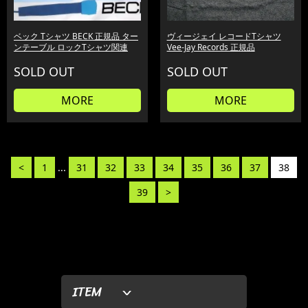
ベック Tシャツ BECK 正規品 ター
ヴィージェイ レコードTシャツ
ンテーブル ロックTシャツ関連
Vee-Jay Records 正規品
SOLD OUT
SOLD OUT
MORE
MORE
<
1
...
31
32
33
34
35
36
37
38
39
>
ITEM