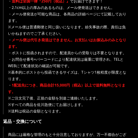
・
送料は全国一律『250円（税込）』
でお届けできます！
・2.1cm以上の厚みのあるものは、メール便発送はできません。
・メール便発送が可能な商品は、各商品の詳細ページにて記載しており
ます。
※メール便は普通郵便と同じ扱いになります。紛失事故の際、責任は負
いかねますのでご了承ください。
・
メール便は代引き発送はできません。お支払いはお振込みのみとなり
ます。
・ポストに投函されますので、配達員からの受取りは不要となります。
・お問合せ番号+バーコードにより配達状況は厳重に管理され、TELと
WEBにて配達状況の確認が可能です。
※基本的にポストから投函できるサイズは、Tシャツ1枚程度が限度とな
ります。
・
1配送先につき、商品合計15,000円（税込）以上で送料無料となりま
す。
※ご注文完了後、正規の金額を別途ご連絡いたします。
※すべての商品を佐川急便にてお届けします。
※送料は税込の金額となります。
返品・交換について
商品には厳格な管理のもと十分注意しておりますが、万一不都合がござ