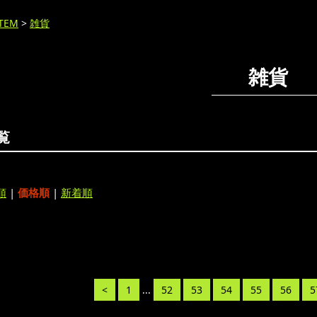
ITEM
>
雑貨
雑貨
覧
順
|
価格順
|
新着順
<
1
...
52
53
54
55
56
5