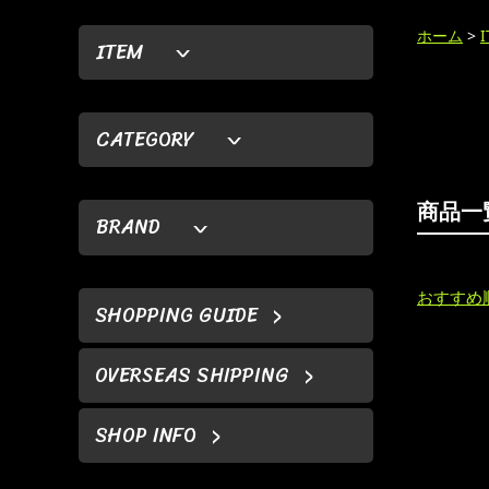
ホーム
>
ITEM
CATEGORY
商品一
BRAND
おすすめ
SHOPPING GUIDE
OVERSEAS SHIPPING
SHOP INFO