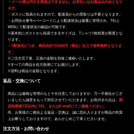
・
メール便は代引き発送はできません。お支払いはお振込みのみとなり
ます。
・ポストに投函されますので、配達員からの受取りは不要となります。
・お問合せ番号+バーコードにより配達状況は厳重に管理され、TELと
WEBにて配達状況の確認が可能です。
※基本的にポストから投函できるサイズは、Tシャツ1枚程度が限度とな
ります。
・
1配送先につき、商品合計15,000円（税込）以上で送料無料となりま
す。
※ご注文完了後、正規の金額を別途ご連絡いたします。
※すべての商品を佐川急便にてお届けします。
※送料は税込の金額となります。
返品・交換について
商品には厳格な管理のもと十分注意しておりますが、万一不都合がござ
いましたら誠意をもって対応させていただきます。お気付きの点は、
商
品到着後7日以内にTEL、またはE-mailにてご連絡ください。
尚、お客様のご都合よる返品・交換は、誠に恐れ入りますが商品の性質
上お断りしておりますので、あらかじめご了承くださいませ。
注文方法・お問い合わせ