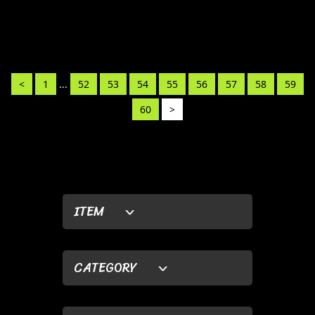
<
1
...
52
53
54
55
56
57
58
59
60
>
ITEM
CATEGORY