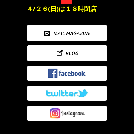
４/２６(日)は１８時閉店