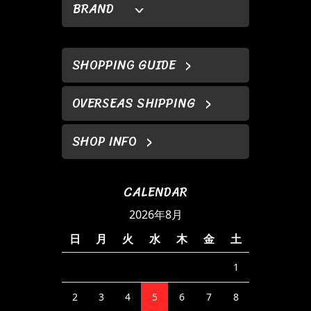
BRAND
SHOPPING GUIDE
OVERSEAS SHIPPING
SHOP INFO
CALENDAR
2026年8月
日
月
火
水
木
金
土
1
2
3
4
5
6
7
8