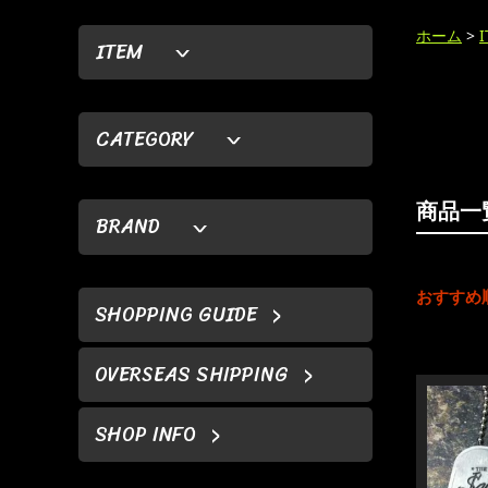
ホーム
>
ITEM
CATEGORY
商品一
BRAND
おすすめ
SHOPPING GUIDE
OVERSEAS SHIPPING
SHOP INFO