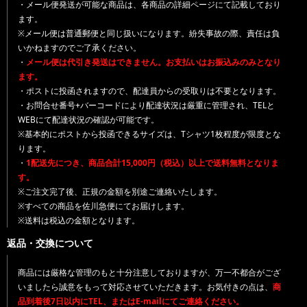
・メール便発送が可能な商品は、各商品の詳細ページにて記載しており
ます。
※メール便は普通郵便と同じ扱いになります。紛失事故の際、責任は負
いかねますのでご了承ください。
・
メール便は代引き発送はできません。お支払いはお振込みのみとなり
ます。
・ポストに投函されますので、配達員からの受取りは不要となります。
・お問合せ番号+バーコードにより配達状況は厳重に管理され、TELと
WEBにて配達状況の確認が可能です。
※基本的にポストから投函できるサイズは、Tシャツ1枚程度が限度とな
ります。
・
1配送先につき、商品合計15,000円（税込）以上で送料無料となりま
す。
※ご注文完了後、正規の金額を別途ご連絡いたします。
※すべての商品を佐川急便にてお届けします。
※送料は税込の金額となります。
返品・交換について
商品には厳格な管理のもと十分注意しておりますが、万一不都合がござ
いましたら誠意をもって対応させていただきます。お気付きの点は、
商
品到着後7日以内にTEL、またはE-mailにてご連絡ください。