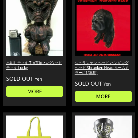
木彫りティキ Tiki置物 ハパウッド
シュランケン ヘッド ハンギング
ティキ Lucky
ヘッド Shrunken Head ルームミ
ラーに! (車用)
SOLD OUT
Yen
SOLD OUT
Yen
MORE
MORE