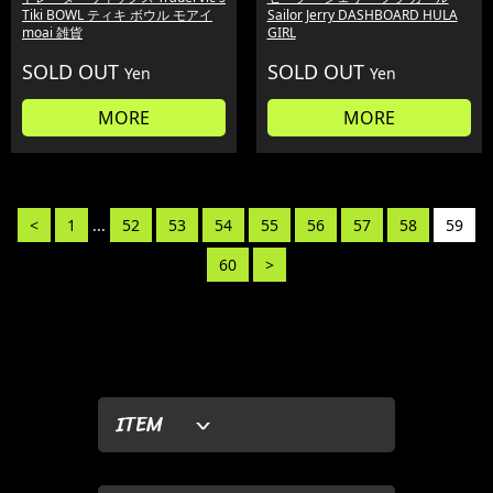
Tiki BOWL ティキ ボウル モアイ
Sailor Jerry DASHBOARD HULA
moai 雑貨
GIRL
SOLD OUT
SOLD OUT
Yen
Yen
MORE
MORE
<
1
...
52
53
54
55
56
57
58
59
60
>
ITEM