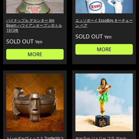
パイナップル デカンター Jim
エッソボーイ EssoBoy キーチェー
Beam ハワイアンオープンボトル
ン ペア
1973年
SOLD OUT
Yen
SOLD OUT
Yen
MORE
MORE
トレーダーヴィックス TraderVic's
セーラー ジェリー フラ ガール