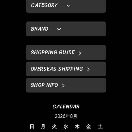
CATEGORY
BRAND
SHOPPING GUIDE
OVERSEAS SHIPPING
SHOP INFO
CALENDAR
2026年8月
日
月
火
水
木
金
土