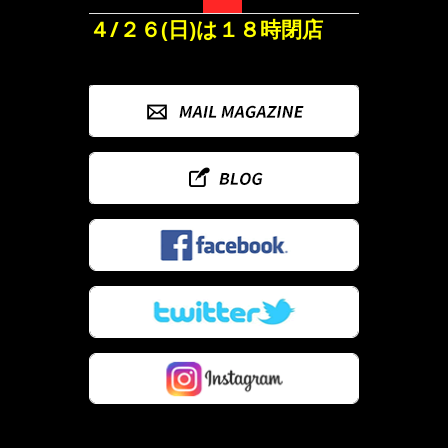
４/２６(日)は１８時閉店