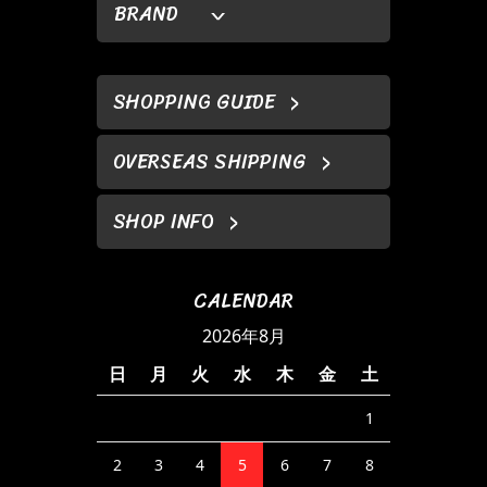
BRAND
SHOPPING GUIDE
OVERSEAS SHIPPING
SHOP INFO
CALENDAR
2026年8月
日
月
火
水
木
金
土
1
2
3
4
5
6
7
8