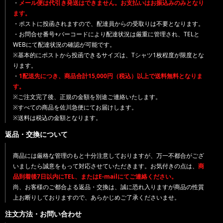
・
メール便は代引き発送はできません。お支払いはお振込みのみとなり
ます。
・ポストに投函されますので、配達員からの受取りは不要となります。
・お問合せ番号+バーコードにより配達状況は厳重に管理され、TELと
WEBにて配達状況の確認が可能です。
※基本的にポストから投函できるサイズは、Tシャツ1枚程度が限度とな
ります。
・
1配送先につき、商品合計15,000円（税込）以上で送料無料となりま
す。
※ご注文完了後、正規の金額を別途ご連絡いたします。
※すべての商品を佐川急便にてお届けします。
※送料は税込の金額となります。
返品・交換について
商品には厳格な管理のもと十分注意しておりますが、万一不都合がござ
いましたら誠意をもって対応させていただきます。お気付きの点は、
商
品到着後7日以内にTEL、またはE-mailにてご連絡ください。
尚、お客様のご都合よる返品・交換は、誠に恐れ入りますが商品の性質
上お断りしておりますので、あらかじめご了承くださいませ。
注文方法・お問い合わせ