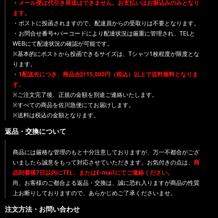
・
メール便は代引き発送はできません。お支払いはお振込みのみとなり
ます。
・ポストに投函されますので、配達員からの受取りは不要となります。
・お問合せ番号+バーコードにより配達状況は厳重に管理され、TELと
WEBにて配達状況の確認が可能です。
※基本的にポストから投函できるサイズは、Tシャツ1枚程度が限度とな
ります。
・
1配送先につき、商品合計15,000円（税込）以上で送料無料となりま
す。
※ご注文完了後、正規の金額を別途ご連絡いたします。
※すべての商品を佐川急便にてお届けします。
※送料は税込の金額となります。
返品・交換について
商品には厳格な管理のもと十分注意しておりますが、万一不都合がござ
いましたら誠意をもって対応させていただきます。お気付きの点は、
商
品到着後7日以内にTEL、またはE-mailにてご連絡ください。
尚、お客様のご都合よる返品・交換は、誠に恐れ入りますが商品の性質
上お断りしておりますので、あらかじめご了承くださいませ。
注文方法・お問い合わせ