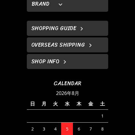
BRAND
SHOPPING GUIDE
OVERSEAS SHIPPING
SHOP INFO
CALENDAR
2026年8月
日
月
火
水
木
金
土
1
2
3
4
5
6
7
8