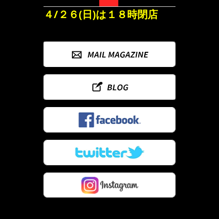
４/２６(日)は１８時閉店