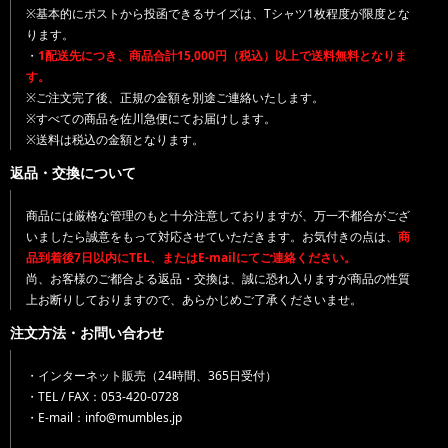
※基本的にポストから投函できるサイズは、Tシャツ1枚程度が限度とな
ります。
・
1配送先につき、商品合計15,000円（税込）以上で送料無料となりま
す。
※ご注文完了後、正規の金額を別途ご連絡いたします。
※すべての商品を佐川急便にてお届けします。
※送料は税込の金額となります。
返品・交換について
商品には厳格な管理のもと十分注意しておりますが、万一不都合がござ
いましたら誠意をもって対応させていただきます。お気付きの点は、
商
品到着後7日以内にTEL、またはE-mailにてご連絡ください。
尚、お客様のご都合よる返品・交換は、誠に恐れ入りますが商品の性質
上お断りしておりますので、あらかじめご了承くださいませ。
注文方法・お問い合わせ
・インターネット販売（24時間、365日受付）
・TEL / FAX：053-420-0728
・E-mail：info@mumbles.jp