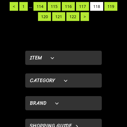
<
1
...
114
115
116
117
118
119
120
121
122
>
ITEM
CATEGORY
BRAND
SHOPPING GUIDE