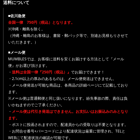
送料について
■佐川急便
全国一律 750円（税込）となります。
※沖縄・離島を除く。
（沖縄・離島のお客様は、書留・郵パック等で、別途お見積もりさせて
いただきます。）
■メール便
MUMBLESでは、お客様に送料を安くお届けする方法として『メール
便』がお選び頂けます。
・
送料は全国一律『250円（税込）』
でお届けできます！
・2.1cm以上の厚みのあるものは、メール便発送はできません。
・メール便発送が可能な商品は、各商品の詳細ページにて記載しており
ます。
※メール便は普通郵便と同じ扱いになります。紛失事故の際、責任は負
いかねますのでご了承ください。
・
メール便は代引き発送はできません。お支払いはお振込みのみとなり
ます。
・ポストに投函されますので、配達員からの受取りは不要となります。
・お問合せ番号+バーコードにより配達状況は厳重に管理され、TELと
WEBにて配達状況の確認が可能です。