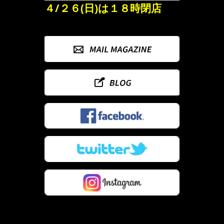
４/２６(日)は１８時閉店