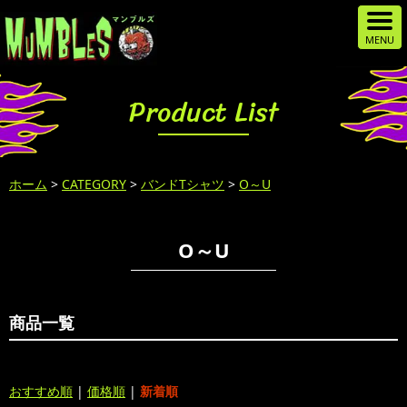
Product List
ホーム
>
CATEGORY
>
バンドTシャツ
>
O～U
O～U
商品一覧
おすすめ順
|
価格順
|
新着順