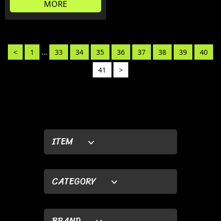
MORE
<
1
...
33
34
35
36
37
38
39
40
41
>
ITEM
CATEGORY
BRAND