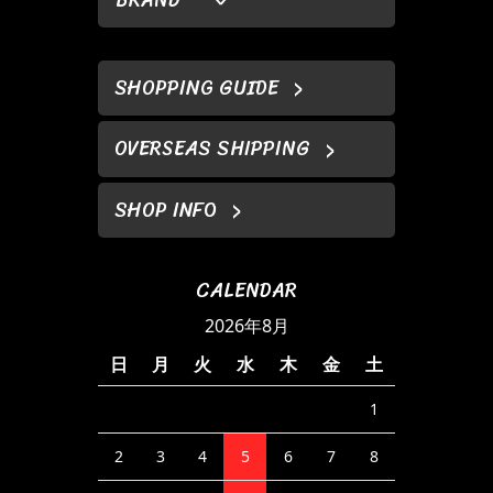
SHOPPING GUIDE
OVERSEAS SHIPPING
SHOP INFO
CALENDAR
2026年8月
日
月
火
水
木
金
土
1
2
3
4
5
6
7
8