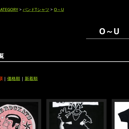
CATEGORY
>
バンドTシャツ
>
O～U
O～U
覧
順
|
価格順
|
新着順