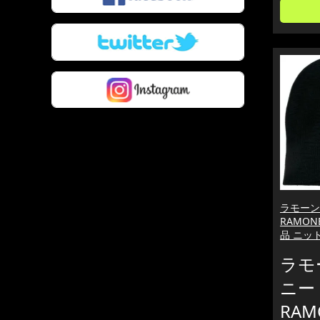
ラモーン
RAMONE
品 ニッ
ラモ
ニー
RAMO