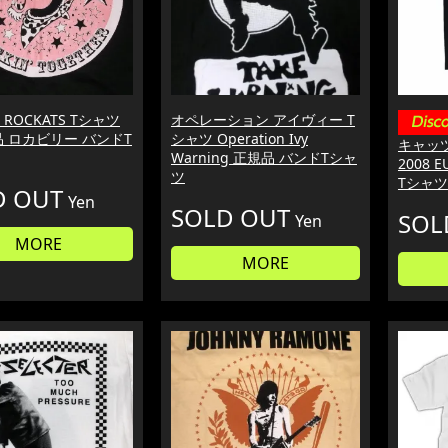
ROCKATS Tシャツ
オペレーション アイヴィー T
品 ロカビリー バンドT
シャツ Operation Ivy
キャッツ 
Warning 正規品 バンドTシャ
2008
ツ
Tシャツ
D OUT
Yen
SOLD OUT
SOL
Yen
MORE
MORE