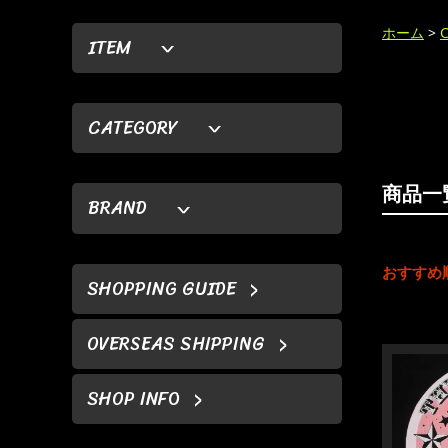
ホーム
>
ITEM
CATEGORY
商品一
BRAND
おすすめ
SHOPPING GUIDE
OVERSEAS SHIPPING
SHOP INFO