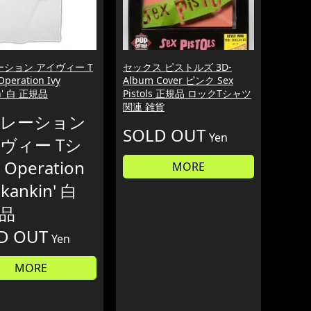
ション アイヴィー T
セックス ピストルズ 3D-
eration Ivy
Album Cover ピンク Sex
in' 白 正規品
Pistols 正規品 ロックTシャツ
関連 雑貨
レーション
SOLD OUT
Yen
ヴィー Tシ
Operation
MORE
Skankin' 白
品
D OUT
Yen
MORE