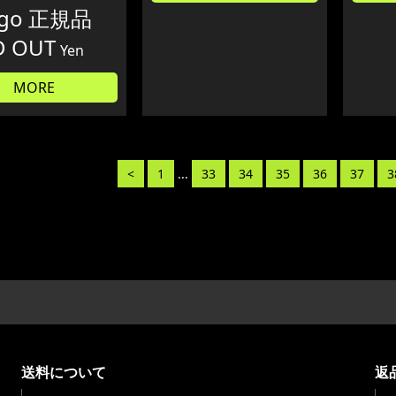
ogo 正規品
D OUT
Yen
MORE
<
1
...
33
34
35
36
37
3
送料について
返