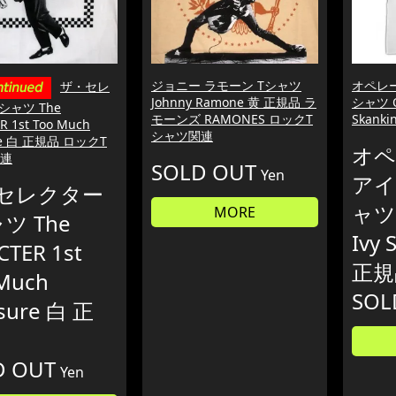
ジョニー ラモーン Tシャツ
オペレー
ザ・セレ
Johnny Ramone 黄 正規品 ラ
シャツ Op
シャツ The
モーンズ RAMONES ロックT
Skank
R 1st Too Much
シャツ関連
re 白 正規品 ロックT
オペ
連
SOLD OUT
Yen
アイ
セレクター
ャツ 
MORE
ツ The
Ivy 
CTER 1st
正規
Much
SOL
sure 白 正
D OUT
Yen