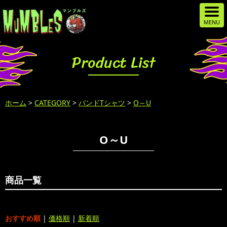
Product List
ホーム
>
CATEGORY
>
バンドTシャツ
>
O～U
O～U
商品一覧
おすすめ順
|
価格順
|
新着順