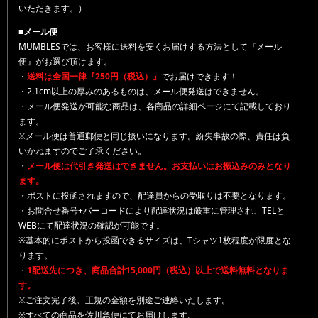
いただきます。）
■メール便
MUMBLESでは、お客様に送料を安くお届けする方法として『メール
便』がお選び頂けます。
・
送料は全国一律『250円（税込）』
でお届けできます！
・2.1cm以上の厚みのあるものは、メール便発送はできません。
・メール便発送が可能な商品は、各商品の詳細ページにて記載しており
ます。
※メール便は普通郵便と同じ扱いになります。紛失事故の際、責任は負
いかねますのでご了承ください。
・
メール便は代引き発送はできません。お支払いはお振込みのみとなり
ます。
・ポストに投函されますので、配達員からの受取りは不要となります。
・お問合せ番号+バーコードにより配達状況は厳重に管理され、TELと
WEBにて配達状況の確認が可能です。
※基本的にポストから投函できるサイズは、Tシャツ1枚程度が限度とな
ります。
・
1配送先につき、商品合計15,000円（税込）以上で送料無料となりま
す。
※ご注文完了後、正規の金額を別途ご連絡いたします。
※すべての商品を佐川急便にてお届けします。