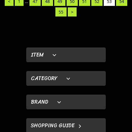
<
1
...
47
48
49
50
51
52
53
54
55
>
ITEM
CATEGORY
BRAND
SHOPPING GUIDE