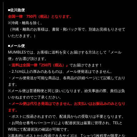
■佐川急便
全国一律 750円（税込）となります。
※沖縄・離島を除く。
（沖縄・離島のお客様は、書留・郵パック等で、別途お見積もりさせて
いただきます。）
■メール便
MUMBLESでは、お客様に送料を安くお届けする方法として『メール
便』がお選び頂けます。
・
送料は全国一律『250円（税込）』
でお届けできます！
・2.1cm以上の厚みのあるものは、メール便発送はできません。
・メール便発送が可能な商品は、各商品の詳細ページにて記載しており
ます。
※メール便は普通郵便と同じ扱いになります。紛失事故の際、責任は負
いかねますのでご了承ください。
・
メール便は代引き発送はできません。お支払いはお振込みのみとなり
ます。
・ポストに投函されますので、配達員からの受取りは不要となります。
・お問合せ番号+バーコードにより配達状況は厳重に管理され、TELと
WEBにて配達状況の確認が可能です。
※基本的にポストから投函できるサイズは、Tシャツ1枚程度が限度とな