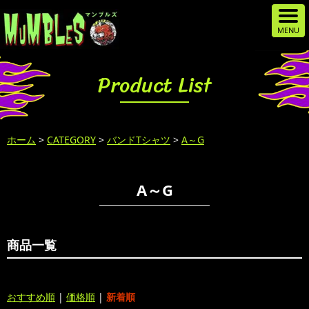
Product List
ホーム
>
CATEGORY
>
バンドTシャツ
>
A～G
A～G
商品一覧
おすすめ順
|
価格順
|
新着順