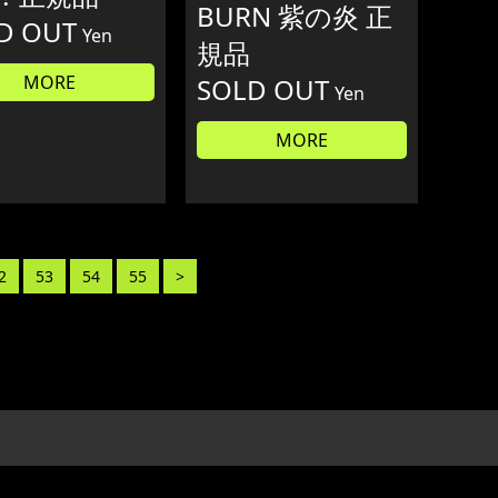
BURN 紫の炎 正
D OUT
Yen
規品
MORE
SOLD OUT
Yen
MORE
2
53
54
55
>