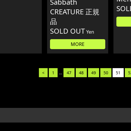
Sabbath
SOL
CREATURE 正規
品
SOLD OUT
Yen
MORE
<
1
...
47
48
49
50
51
5