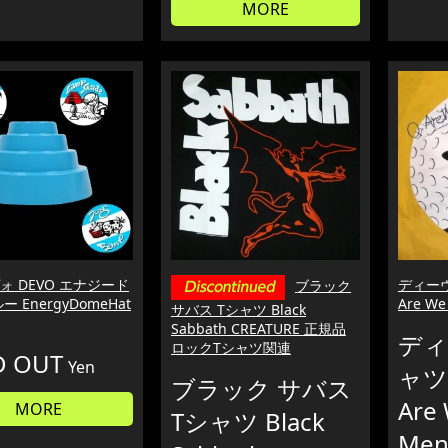
MORE
ォ DEVO エナジード
ディーヴ
ブラック
ー EnergyDomeHat
Are W
サバス Tシャツ Black
Sabbath CREATURE 正規品
ディ
ロックTシャツ関連
D OUT
Yen
ャツ 
ブラック サバス
Are
MORE
Tシャツ Black
Me