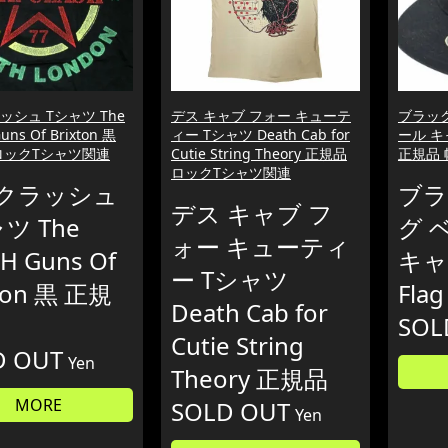
ッシュ Tシャツ The
デス キャブ フォー キューテ
ブラッ
uns Of Brixton 黒
ィー Tシャツ Death Cab for
ール キャ
ロックTシャツ関連
Cutie String Theory 正規品
正規品 
ロックTシャツ関連
クラッシュ
ブラ
デス キャブ フ
ツ The
グ 
ォー キューティ
H Guns Of
キャッ
ー Tシャツ
ton 黒 正規
Fla
Death Cab for
SOL
Cutie String
D OUT
Yen
Theory 正規品
MORE
SOLD OUT
Yen