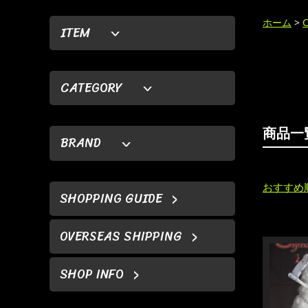
ホーム
>
ITEM
CATEGORY
商品一
BRAND
おすすめ
SHOPPING GUIDE
OVERSEAS SHIPPING
SHOP INFO