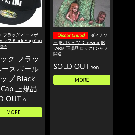
ク フラッグ ベースボ
ダイナソ
ップ Black Flag Cap
ー JR. Tシャツ Dinosaur JR
帽子
FARM 正規品 ロックTシャツ
関連
ック フラッ
SOLD OUT
ベースボール
Yen
プ Black
MORE
g Cap 正規品
D OUT
Yen
MORE