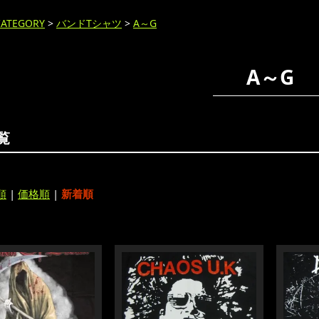
CATEGORY
>
バンドTシャツ
>
A～G
A～G
覧
順
|
価格順
|
新着順