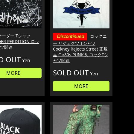
オーダー Tシャツ
コックニ
DER PERDITION ロッ
ー リジェクツ Tシャツ
ャツ関連
Cockney Rejects Street 正規
品 Oi/80s PUNK系 ロックTシ
D OUT
Yen
ャツ関連
SOLD OUT
MORE
Yen
MORE