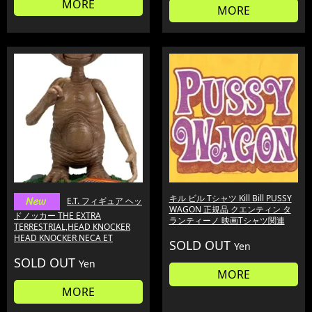
MORE
MORE
キル ビル Tシャツ Kill Bill PUSSY
E.T. フィギュア ヘッ
WAGON 正規品 クエンティン タ
ドノッカー THE EXTRA
ランティーノ 映画Tシャツ関連
TERRESTRIAL,HEAD KNOCKER
HEAD KNOCKER NECA ET
SOLD OUT
Yen
SOLD OUT
Yen
MORE
MORE