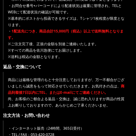
・お問合せ番号+バーコードにより配達状況は厳重に管理され、TELと
WEBにて配達状況の確認が可能です。
※基本的にポストから投函できるサイズは、Tシャツ1枚程度が限度とな
ります。
・
1配送先につき、商品合計15,000円（税込）以上で送料無料となりま
す。
※ご注文完了後、正規の金額を別途ご連絡いたします。
※すべての商品を佐川急便にてお届けします。
※送料は税込の金額となります。
返品・交換について
商品には厳格な管理のもと十分注意しておりますが、万一不都合がござ
いましたら誠意をもって対応させていただきます。お気付きの点は、
商
品到着後7日以内にTEL、またはE-mailにてご連絡ください。
尚、お客様のご都合よる返品・交換は、誠に恐れ入りますが商品の性質
上お断りしておりますので、あらかじめご了承くださいませ。
注文方法・お問い合わせ
・インターネット販売（24時間、365日受付）
・TEL / FAX：053-420-0728