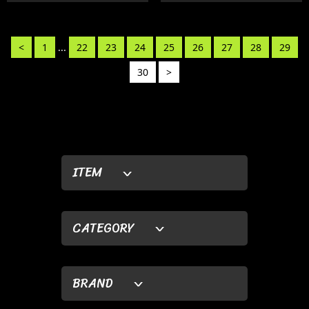
<
1
...
22
23
24
25
26
27
28
29
30
>
ITEM
CATEGORY
BRAND