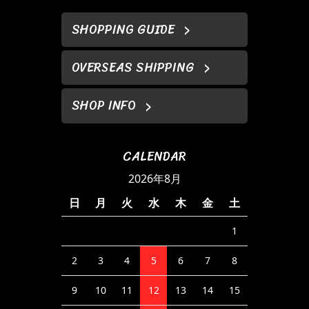
SHOPPING GUIDE
OVERSEAS SHIPPING
SHOP INFO
CALENDAR
2026年8月
日
月
火
水
木
金
土
1
2
3
4
5
6
7
8
9
10
11
12
13
14
15