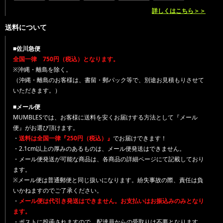
詳しくはこちら＞＞
送料について
■佐川急便
全国一律 750円（税込）となります。
※沖縄・離島を除く。
（沖縄・離島のお客様は、書留・郵パック等で、別途お見積もりさせて
いただきます。）
■メール便
MUMBLESでは、お客様に送料を安くお届けする方法として『メール
便』がお選び頂けます。
・
送料は全国一律『250円（税込）』
でお届けできます！
・2.1cm以上の厚みのあるものは、メール便発送はできません。
・メール便発送が可能な商品は、各商品の詳細ページにて記載しており
ます。
※メール便は普通郵便と同じ扱いになります。紛失事故の際、責任は負
いかねますのでご了承ください。
・
メール便は代引き発送はできません。お支払いはお振込みのみとなり
ます。
・ポストに投函されますので、配達員からの受取りは不要となります。