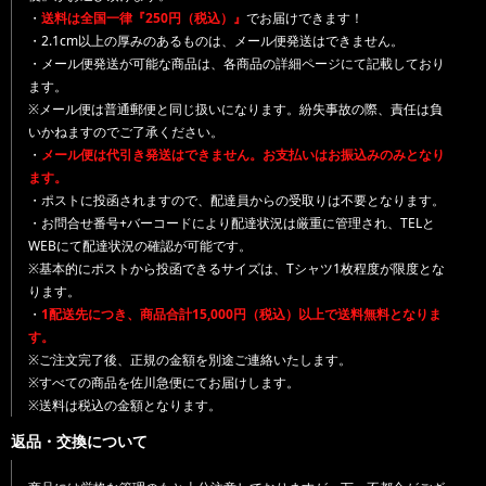
・
送料は全国一律『250円（税込）』
でお届けできます！
・2.1cm以上の厚みのあるものは、メール便発送はできません。
・メール便発送が可能な商品は、各商品の詳細ページにて記載しており
ます。
※メール便は普通郵便と同じ扱いになります。紛失事故の際、責任は負
いかねますのでご了承ください。
・
メール便は代引き発送はできません。お支払いはお振込みのみとなり
ます。
・ポストに投函されますので、配達員からの受取りは不要となります。
・お問合せ番号+バーコードにより配達状況は厳重に管理され、TELと
WEBにて配達状況の確認が可能です。
※基本的にポストから投函できるサイズは、Tシャツ1枚程度が限度とな
ります。
・
1配送先につき、商品合計15,000円（税込）以上で送料無料となりま
す。
※ご注文完了後、正規の金額を別途ご連絡いたします。
※すべての商品を佐川急便にてお届けします。
※送料は税込の金額となります。
返品・交換について