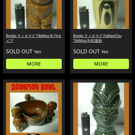
Bosko ティキマグ TikiMug R-74タ
Bosko ティキマグ FuManChu
イプ
TikiMug R-82復刻
SOLD OUT
SOLD OUT
Yen
Yen
MORE
MORE