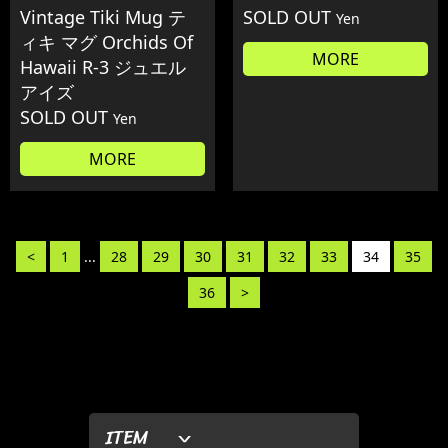
Vintage Tiki Mug テ
SOLD OUT
Yen
ィキ マグ Orchids Of
MORE
Hawaii R-3 ジュエル
アイズ
SOLD OUT
Yen
MORE
<
1
...
28
29
30
31
32
33
34
35
36
>
ITEM