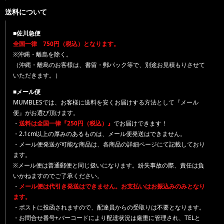
送料について
■佐川急便
全国一律 750円（税込）となります。
※沖縄・離島を除く。
（沖縄・離島のお客様は、書留・郵パック等で、別途お見積もりさせて
いただきます。）
■メール便
MUMBLESでは、お客様に送料を安くお届けする方法として『メール
便』がお選び頂けます。
・
送料は全国一律『250円（税込）』
でお届けできます！
・2.1cm以上の厚みのあるものは、メール便発送はできません。
・メール便発送が可能な商品は、各商品の詳細ページにて記載しており
ます。
※メール便は普通郵便と同じ扱いになります。紛失事故の際、責任は負
いかねますのでご了承ください。
・
メール便は代引き発送はできません。お支払いはお振込みのみとなり
ます。
・ポストに投函されますので、配達員からの受取りは不要となります。
・お問合せ番号+バーコードにより配達状況は厳重に管理され、TELと