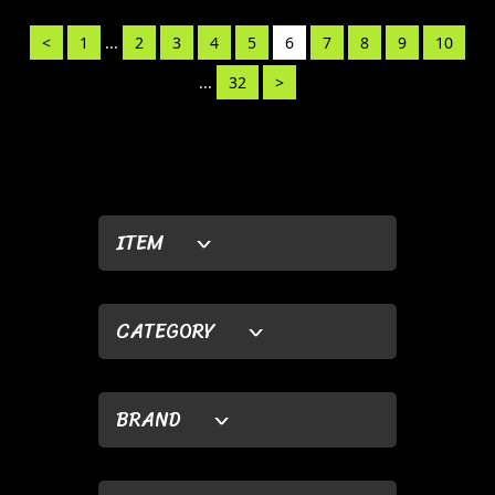
<
1
...
2
3
4
5
6
7
8
9
10
...
32
>
ITEM
CATEGORY
BRAND