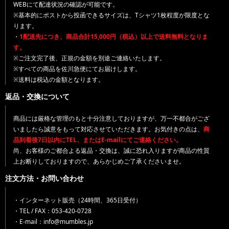
WEBにて配達状況の確認が可能です。
※基本的にポストから投函できるサイズは、Tシャツ1枚程度が限度とな
ります。
・
1配送先につき、商品合計15,000円（税込）以上で送料無料となりま
す。
※ご注文完了後、正規の金額を別途ご連絡いたします。
※すべての商品を佐川急便にてお届けします。
※送料は税込の金額となります。
返品・交換について
商品には厳格な管理のもと十分注意しておりますが、万一不都合がござ
いましたら誠意をもって対応させていただきます。お気付きの点は、
商
品到着後7日以内にTEL、またはE-mailにてご連絡ください。
尚、お客様のご都合よる返品・交換は、誠に恐れ入りますが商品の性質
上お断りしておりますので、あらかじめご了承くださいませ。
注文方法・お問い合わせ
・インターネット販売（24時間、365日受付）
・TEL / FAX：053-420-0728
・E-mail：info@mumbles.jp