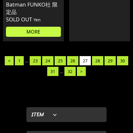
Batman FUNKO社 限
定品
SOLD OUT
Yen
MORE
<
1
...
23
24
25
26
27
28
29
30
31
...
32
>
ITEM