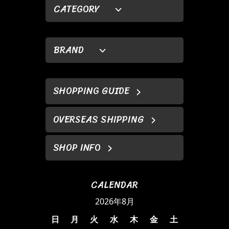
CATEGORY
BRAND
SHOPPING GUIDE
OVERSEAS SHIPPING
SHOP INFO
CALENDAR
2026年8月
日
月
火
水
木
金
土