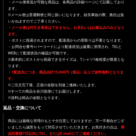
・メール便発送が可能な商品は、各商品の詳細ページにて記載しており
ます。
※メール便は普通郵便と同じ扱いになります。紛失事故の際、責任は負
いかねますのでご了承ください。
・
メール便は代引き発送はできません。お支払いはお振込みのみとなり
ます。
・ポストに投函されますので、配達員からの受取りは不要となります。
・お問合せ番号+バーコードにより配達状況は厳重に管理され、TELと
WEBにて配達状況の確認が可能です。
※基本的にポストから投函できるサイズは、Tシャツ1枚程度が限度とな
ります。
・
1配送先につき、商品合計15,000円（税込）以上で送料無料となりま
す。
※ご注文完了後、正規の金額を別途ご連絡いたします。
※すべての商品を佐川急便にてお届けします。
※送料は税込の金額となります。
返品・交換について
商品には厳格な管理のもと十分注意しておりますが、万一不都合がござ
いましたら誠意をもって対応させていただきます。お気付きの点は、
商
品到着後7日以内にTEL、またはE-mailにてご連絡ください。