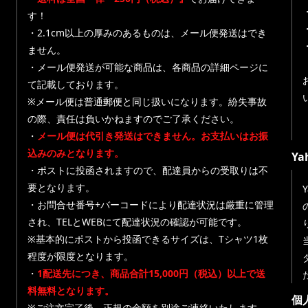
す！
・
・2.1cm以上の厚みのあるものは、メール便発送はでき
ません。
・メール便発送が可能な商品は、各商品の詳細ページに
て記載しております。
※メール便は普通郵便と同じ扱いになります。紛失事故
の際、責任は負いかねますのでご了承ください。
・
メール便は代引き発送はできません。お支払いはお振
込みのみとなります。
Y
・ポストに投函されますので、配達員からの受取りは不
要となります。
・お問合せ番号+バーコードにより配達状況は厳重に管理
され、TELとWEBにて配達状況の確認が可能です。
※基本的にポストから投函できるサイズは、Tシャツ1枚
程度が限度となります。
・
1配送先につき、商品合計15,000円（税込）以上で送
料無料となります。
個
※ご注文完了後、正規の金額を別途ご連絡いたします。