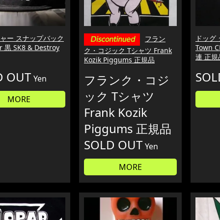
ャー スナップバック
ドッグ 
フラン
r 黒 SK8 & Destroy
Town 
ク・コジック Tシャツ Frank
連 正規
Kozik Piggums 正規品
D OUT
SOL
フランク・コジ
Yen
ック Tシャツ
MORE
Frank Kozik
Piggums 正規品
SOLD OUT
Yen
MORE