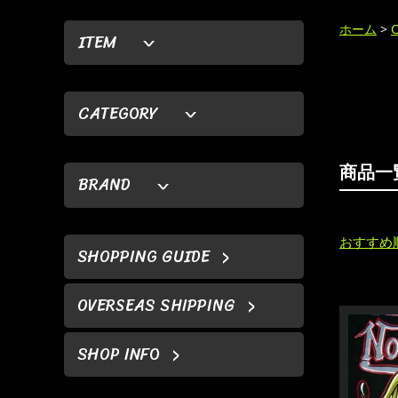
ホーム
>
ITEM
CATEGORY
商品一
BRAND
おすすめ
SHOPPING GUIDE
OVERSEAS SHIPPING
SHOP INFO