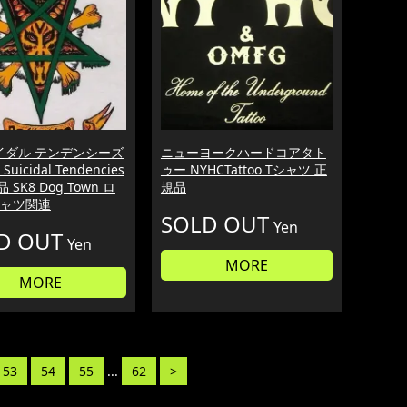
イダル テンデンシーズ
ニューヨークハードコアタト
uicidal Tendencies
ゥー NYHCTattoo Tシャツ 正
 SK8 Dog Town ロ
規品
シャツ関連
SOLD OUT
Yen
D OUT
Yen
MORE
MORE
53
54
55
...
62
>