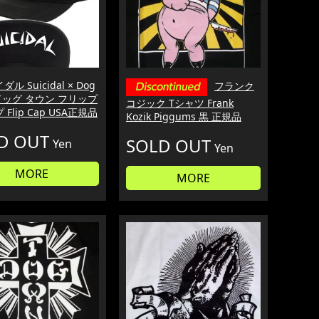
ル Suicidal × Dog
フランク
 ドッグ タウン フリップ
コジック Tシャツ Frank
Flip Cap USA正規品
Kozik Piggums 黒 正規品
D OUT
SOLD OUT
Yen
Yen
MORE
MORE