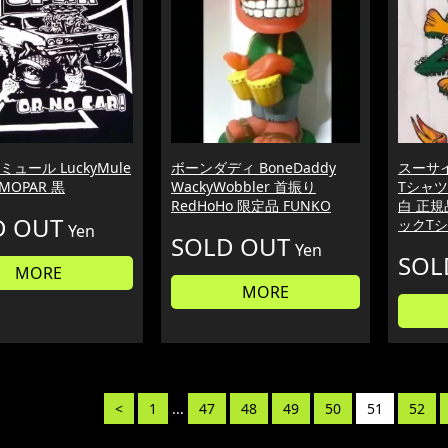
ュール LuckyMule
ボーンダディ BoneDaddy
スーサ
MOPAR 黒
WackyWobbler 首振り
Tシャツ S
RedHoHo 限定品 FUNKO
白 正規品
D OUT
ックT
Yen
SOLD OUT
Yen
SOL
MORE
MORE
<
1
...
47
48
49
50
51
52