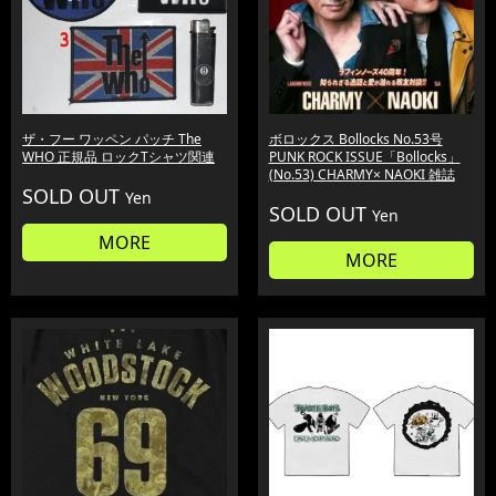
ザ・フー ワッペン パッチ The
ボロックス Bollocks No.53号
WHO 正規品 ロックTシャツ関連
PUNK ROCK ISSUE「Bollocks」
(No.53) CHARMY× NAOKI 雑誌
SOLD OUT
Yen
SOLD OUT
Yen
MORE
MORE