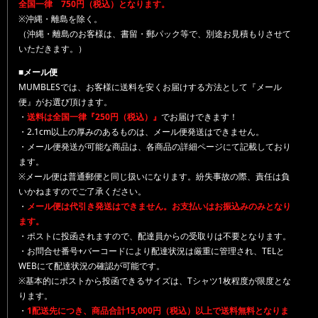
全国一律 750円（税込）となります。
※沖縄・離島を除く。
（沖縄・離島のお客様は、書留・郵パック等で、別途お見積もりさせて
いただきます。）
■メール便
MUMBLESでは、お客様に送料を安くお届けする方法として『メール
便』がお選び頂けます。
・
送料は全国一律『250円（税込）』
でお届けできます！
・2.1cm以上の厚みのあるものは、メール便発送はできません。
・メール便発送が可能な商品は、各商品の詳細ページにて記載しており
ます。
※メール便は普通郵便と同じ扱いになります。紛失事故の際、責任は負
いかねますのでご了承ください。
・
メール便は代引き発送はできません。お支払いはお振込みのみとなり
ます。
・ポストに投函されますので、配達員からの受取りは不要となります。
・お問合せ番号+バーコードにより配達状況は厳重に管理され、TELと
WEBにて配達状況の確認が可能です。
※基本的にポストから投函できるサイズは、Tシャツ1枚程度が限度とな
ります。
・
1配送先につき、商品合計15,000円（税込）以上で送料無料となりま