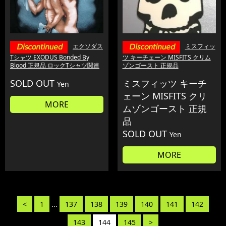
エクソダス
ミスフィッ
Tシャツ EXODUS Bonded By
ツ キーチェーン MISFITS クリム
Blood 正規品 ロックTシャツ関連
ゾンゴースト 正規品
SOLD OUT
ミスフィッツ キーチ
Yen
ェーン MISFITS クリ
MORE
ムゾンゴースト 正規
品
SOLD OUT
Yen
MORE
<
1
...
137
138
139
140
141
142
143
144
145
>