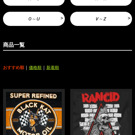
O～U
V～Z
商品一覧
おすすめ順
|
価格順
|
新着順