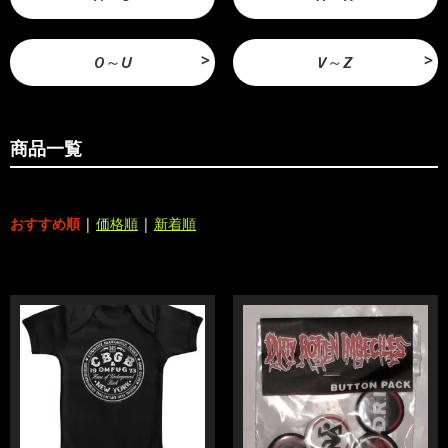
O～U
V～Z
商品一覧
おすすめ順
|
価格順
|
新着順