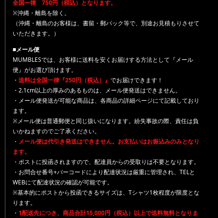
全国一律 750円（税込）となります。
※沖縄・離島を除く。
（沖縄・離島のお客様は、書留・郵パック等で、別途お見積もりさせて
いただきます。）
■メール便
MUMBLESでは、お客様に送料を安くお届けする方法として『メール
便』がお選び頂けます。
・
送料は全国一律『250円（税込）』
でお届けできます！
・2.1cm以上の厚みのあるものは、メール便発送はできません。
・メール便発送が可能な商品は、各商品の詳細ページにて記載しており
ます。
※メール便は普通郵便と同じ扱いになります。紛失事故の際、責任は負
いかねますのでご了承ください。
・
メール便は代引き発送はできません。お支払いはお振込みのみとなり
ます。
・ポストに投函されますので、配達員からの受取りは不要となります。
・お問合せ番号+バーコードにより配達状況は厳重に管理され、TELと
WEBにて配達状況の確認が可能です。
※基本的にポストから投函できるサイズは、Tシャツ1枚程度が限度とな
ります。
・
1配送先につき、商品合計15,000円（税込）以上で送料無料となりま