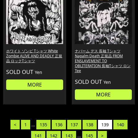
ホワイト ゾンビ Tシャツ White
ナパーム デス 長袖 Tシャツ
Zombie ALIVE AND DEADLY 正規
Napalm Death 正規品 FROM
品 ロックTシャツ
ENSLAVEMENT TO
OBLITERATION 長袖Tシャツ ロン
SOLD OUT
Tee
Yen
SOLD OUT
Yen
MORE
MORE
<
1
...
135
136
137
138
139
140
141
142
143
...
145
>