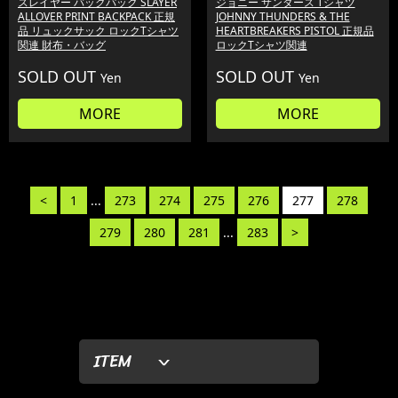
スレイヤー バックパック SLAYER
ジョニー サンダース Tシャツ
ALLOVER PRINT BACKPACK 正規
JOHNNY THUNDERS & THE
品 リュックサック ロックTシャツ
HEARTBREAKERS PISTOL 正規品
関連 財布・バッグ
ロックTシャツ関連
SOLD OUT
SOLD OUT
Yen
Yen
MORE
MORE
<
1
...
273
274
275
276
277
278
279
280
281
...
283
>
ITEM