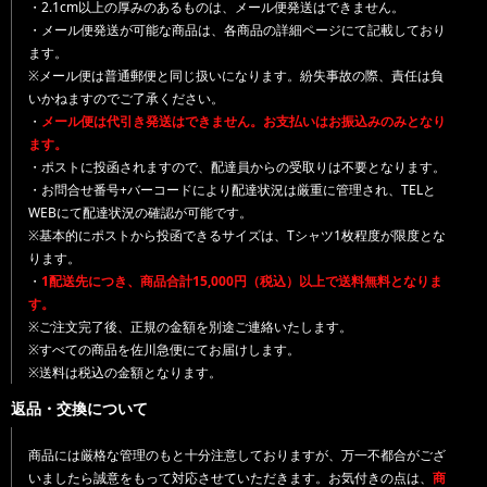
・2.1cm以上の厚みのあるものは、メール便発送はできません。
・メール便発送が可能な商品は、各商品の詳細ページにて記載しており
ます。
※メール便は普通郵便と同じ扱いになります。紛失事故の際、責任は負
いかねますのでご了承ください。
・
メール便は代引き発送はできません。お支払いはお振込みのみとなり
ます。
・ポストに投函されますので、配達員からの受取りは不要となります。
・お問合せ番号+バーコードにより配達状況は厳重に管理され、TELと
WEBにて配達状況の確認が可能です。
※基本的にポストから投函できるサイズは、Tシャツ1枚程度が限度とな
ります。
・
1配送先につき、商品合計15,000円（税込）以上で送料無料となりま
す。
※ご注文完了後、正規の金額を別途ご連絡いたします。
※すべての商品を佐川急便にてお届けします。
※送料は税込の金額となります。
返品・交換について
商品には厳格な管理のもと十分注意しておりますが、万一不都合がござ
いましたら誠意をもって対応させていただきます。お気付きの点は、
商