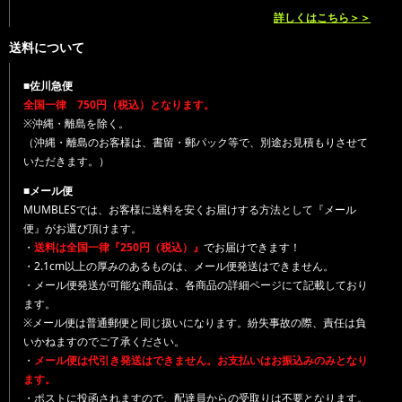
詳しくはこちら＞＞
送料について
■佐川急便
全国一律 750円（税込）となります。
※沖縄・離島を除く。
（沖縄・離島のお客様は、書留・郵パック等で、別途お見積もりさせて
いただきます。）
■メール便
MUMBLESでは、お客様に送料を安くお届けする方法として『メール
便』がお選び頂けます。
・
送料は全国一律『250円（税込）』
でお届けできます！
・2.1cm以上の厚みのあるものは、メール便発送はできません。
・メール便発送が可能な商品は、各商品の詳細ページにて記載しており
ます。
※メール便は普通郵便と同じ扱いになります。紛失事故の際、責任は負
いかねますのでご了承ください。
・
メール便は代引き発送はできません。お支払いはお振込みのみとなり
ます。
・ポストに投函されますので、配達員からの受取りは不要となります。