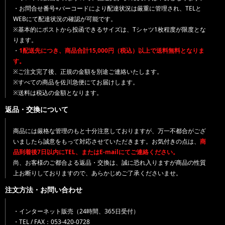
・お問合せ番号+バーコードにより配達状況は厳重に管理され、TELと
WEBにて配達状況の確認が可能です。
※基本的にポストから投函できるサイズは、Tシャツ1枚程度が限度とな
ります。
・
1配送先につき、商品合計15,000円（税込）以上で送料無料となりま
す。
※ご注文完了後、正規の金額を別途ご連絡いたします。
※すべての商品を佐川急便にてお届けします。
※送料は税込の金額となります。
返品・交換について
商品には厳格な管理のもと十分注意しておりますが、万一不都合がござ
いましたら誠意をもって対応させていただきます。お気付きの点は、
商
品到着後7日以内にTEL、またはE-mailにてご連絡ください。
尚、お客様のご都合よる返品・交換は、誠に恐れ入りますが商品の性質
上お断りしておりますので、あらかじめご了承くださいませ。
注文方法・お問い合わせ
・インターネット販売（24時間、365日受付）
・TEL / FAX：053-420-0728