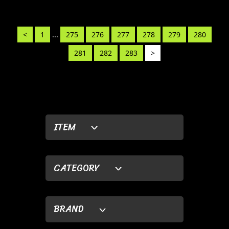
<
1
...
275
276
277
278
279
280
281
282
283
>
ITEM
CATEGORY
BRAND