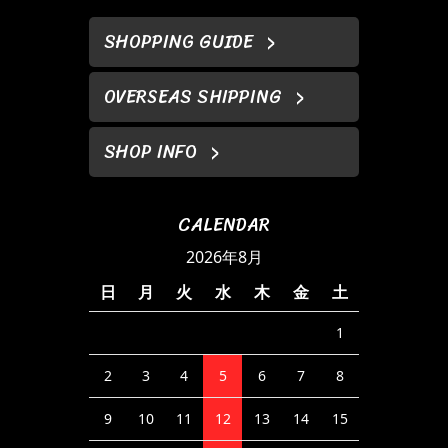
SHOPPING GUIDE
OVERSEAS SHIPPING
SHOP INFO
CALENDAR
2026年8月
日
月
火
水
木
金
土
1
2
3
4
5
6
7
8
9
10
11
12
13
14
15